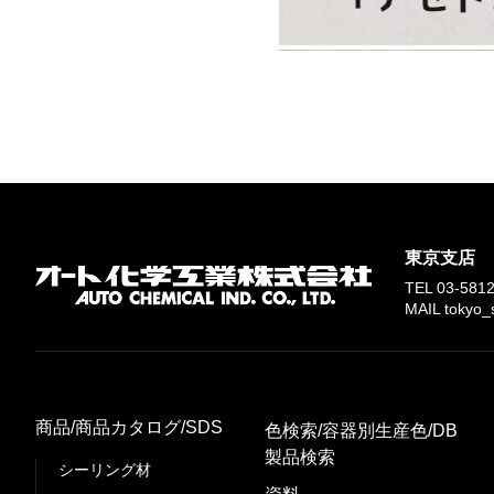
東京支店
TEL
03-581
MAIL tokyo_
商品/商品カタログ/SDS
色検索/容器別生産色/DB
製品検索
シーリング材