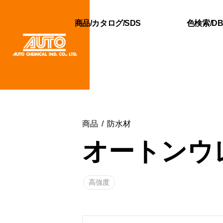
商品/カタログ/SDS
色検索/D
商品
防水材
オートンウ
高強度