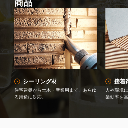
商品
シーリング材
接着
住宅建築から土木・産業用まで、あらゆ
人や環境
る用途に対応。
業効率を