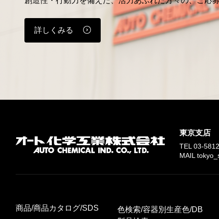
創造性・行動力を備えた、活力あふれた方々の、ご応
詳しくみる
東京支店
TEL
03-581
MAIL tokyo_
商品/商品カタログ/SDS
色検索/容器別生産色/DB