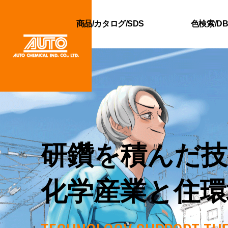
商品/カタログ/SDS
色検索/D
研鑽を積んだ技
化学産業と住環