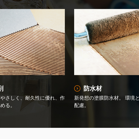
剤
防水材
にやさしく、耐久性に優れ、作
新発想の塗膜防水材。 環境
高める。
配慮。